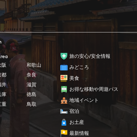
h
旅の安心/安全情報
rea
大阪
和歌山
みどころ
京都
奈良
美食
福井
滋賀
お得な移動や周遊パス
兵庫
徳島
地域イベント
三重
鳥取
宿泊
お土産
最新情報