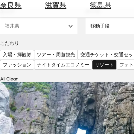
空
ぶ
奈良県
滋賀県
徳島県
券
エリア
テーマ
を
ホ
探
テ
福井県
移動手段
す
ル
を
為
こだわり
探
替
す
入場・拝観券
ツアー・周遊観光
交通チケット・交通セッ
を
調
ファッション
ナイトタイムエコノミー
リゾート
フォト
べ
天
る
気
All Clear
を
見
る