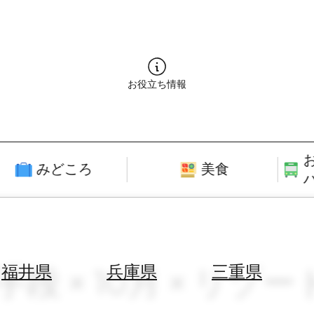
お役立ち情報
みどころ
美食
手段 × 10月 × リゾー
福井県
兵庫県
三重県