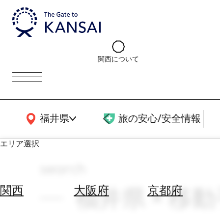
関西について
関西広域MAP
福井県
旅の安心/安全情報
エリア選択
search
エ
リ
福井県 × 移動
関西
大阪府
京都府
ア
を
航
選