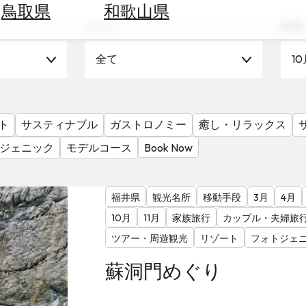
鳥取県
和歌山県
シーン
時期
全て
10
ト
サスティナブル
ガストロノミー
癒し・リラックス
ジェニック
モデルコース
Book Now
福井県
観光名所
移動手段
3月
4月
10月
11月
家族旅行
カップル・夫婦旅
ツアー・周遊観光
リゾート
フォトジェ
蘇洞門めぐり