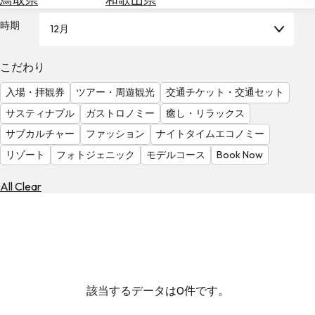
を
為
探
時期
12月
替
す
を
調
こだわり
べ
天
入場・拝観券
ツアー・周遊観光
交通チケット・交通セット
る
気
を
サスティナブル
ガストロノミー
癒し・リラックス
見
サブカルチャー
ファッション
ナイトタイムエコノミー
る
リゾート
フォトジェニック
モデルコース
Book Now
All Clear
該当するデータは0件です。