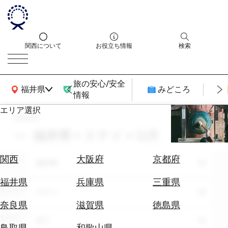
関西について
お役立ち情報
検索
旅の安心/安全
関西広域MAP
福井県
みどころ
情報
エリア選択
search
エ
リ
福井県 × ステイ × 12月
ア
を
航
関西
大阪府
京都府
エリア
選
福井県
空
ぶ
券
福井県
兵庫県
三重県
テーマ
を
ステイ
ホ
探
奈良県
滋賀県
徳島県
テ
す
シーン
全て
ル
鳥取県
和歌山県