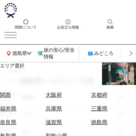
関西について
お役立ち情報
検索
旅の安心/安全
関西広域MAP
徳島県
みどころ
情報
エリア選択
search
エ
リ
徳島県 × ステイ × 12月
ア
を
航
関西
大阪府
京都府
エリア
選
徳島県
空
ぶ
券
福井県
兵庫県
三重県
テーマ
を
ステイ
ホ
探
奈良県
滋賀県
徳島県
テ
す
シーン
全て
ル
鳥取県
和歌山県