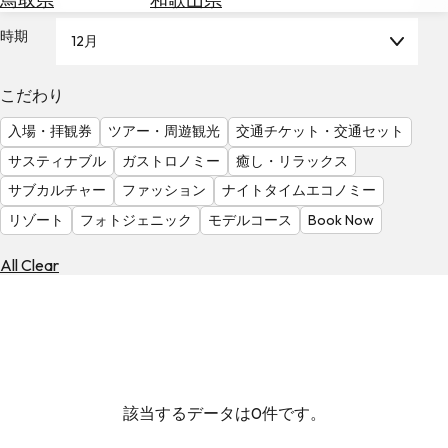
を
為
探
時期
12月
替
す
を
調
こだわり
べ
天
入場・拝観券
ツアー・周遊観光
交通チケット・交通セット
る
気
を
サスティナブル
ガストロノミー
癒し・リラックス
見
サブカルチャー
ファッション
ナイトタイムエコノミー
る
リゾート
フォトジェニック
モデルコース
Book Now
All Clear
該当するデータは0件です。