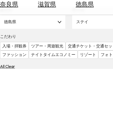
空
ぶ
奈良県
滋賀県
徳島県
券
エリア
テーマ
を
ホ
探
テ
徳島県
ステイ
す
ル
を
為
こだわり
探
替
す
入場・拝観券
ツアー・周遊観光
交通チケット・交通セッ
を
調
ファッション
ナイトタイムエコノミー
リゾート
フォト
べ
天
る
気
All Clear
を
見
る