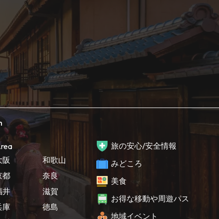
h
旅の安心/安全情報
rea
大阪
和歌山
みどころ
京都
奈良
美食
福井
滋賀
お得な移動や周遊パス
兵庫
徳島
地域イベント