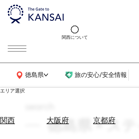
関西について
関西広域MAP
徳島県
旅の安心/安全情報
エリア選択
search
エ
リ
徳島県 × ステイ
関西
大阪府
京都府
ア
を
航
選