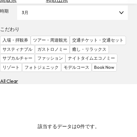
を
為
探
時期
3月
替
す
を
調
こだわり
べ
天
入場・拝観券
ツアー・周遊観光
交通チケット・交通セット
る
気
を
サスティナブル
ガストロノミー
癒し・リラックス
見
サブカルチャー
ファッション
ナイトタイムエコノミー
る
リゾート
フォトジェニック
モデルコース
Book Now
All Clear
該当するデータは0件です。