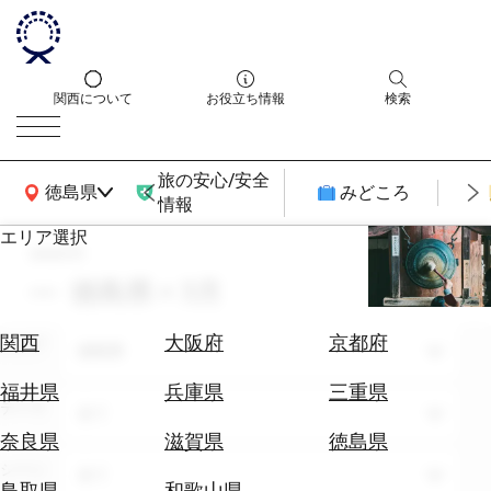
関西について
お役立ち情報
検索
旅の安心/安全
関西広域MAP
徳島県
みどころ
情報
エリア選択
search
エ
リ
徳島県 × 3月
ア
を
航
関西
大阪府
京都府
エリア
選
徳島県
空
ぶ
券
福井県
兵庫県
三重県
テーマ
を
全て
ホ
探
奈良県
滋賀県
徳島県
テ
す
シーン
全て
ル
鳥取県
和歌山県