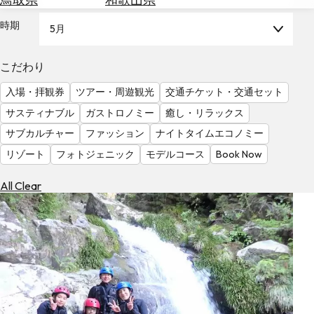
を
為
探
時期
5月
替
す
を
調
こだわり
べ
天
入場・拝観券
ツアー・周遊観光
交通チケット・交通セット
る
気
を
サスティナブル
ガストロノミー
癒し・リラックス
見
サブカルチャー
ファッション
ナイトタイムエコノミー
る
リゾート
フォトジェニック
モデルコース
Book Now
All Clear