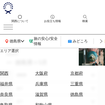
関西について
お役立ち情報
検索
旅の安心/安全
関西広域MAP
徳島県
みどころ
情報
エリア選択
search
エ
リ
徳島県 × 5月
ア
を
航
関西
大阪府
京都府
エリア
選
徳島県
空
ぶ
券
福井県
兵庫県
三重県
テーマ
を
全て
ホ
探
奈良県
滋賀県
徳島県
テ
す
シーン
全て
ル
鳥取県
和歌山県