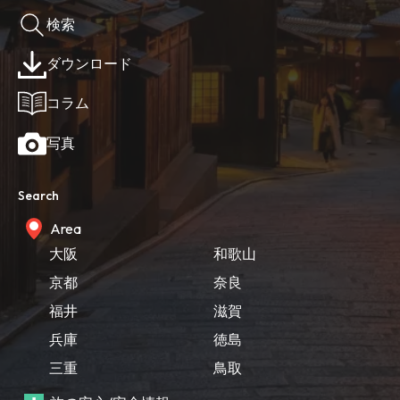
検索
ダウンロード
コラム
写真
Search
Area
大阪
和歌山
京都
奈良
福井
滋賀
兵庫
徳島
三重
鳥取