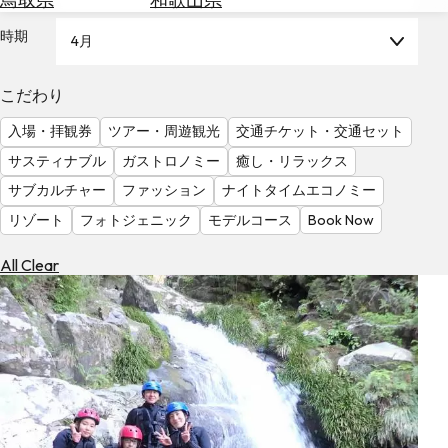
を
為
探
時期
4月
替
す
を
調
こだわり
べ
天
入場・拝観券
ツアー・周遊観光
交通チケット・交通セット
る
気
を
サスティナブル
ガストロノミー
癒し・リラックス
見
サブカルチャー
ファッション
ナイトタイムエコノミー
る
リゾート
フォトジェニック
モデルコース
Book Now
All Clear