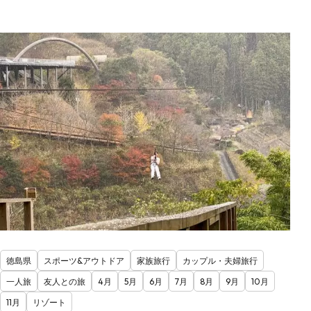
徳島県
スポーツ&アウトドア
家族旅行
カップル・夫婦旅行
一人旅
友人との旅
4月
5月
6月
7月
8月
9月
10月
11月
リゾート