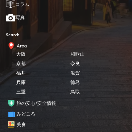
コラム
写真
Search
Area
大阪
和歌山
京都
奈良
福井
滋賀
兵庫
徳島
三重
鳥取
旅の安心/安全情報
みどころ
美食