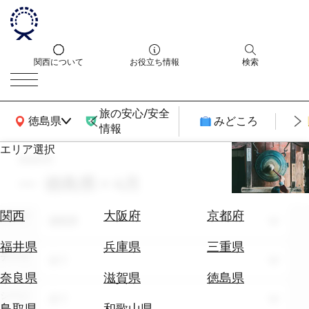
関西について
お役立ち情報
検索
旅の安心/安全
関西広域MAP
徳島県
みどころ
情報
エリア選択
search
エ
リ
徳島県 × 4月
ア
を
航
関西
大阪府
京都府
エリア
選
徳島県
空
ぶ
券
福井県
兵庫県
三重県
テーマ
を
全て
ホ
探
奈良県
滋賀県
徳島県
テ
す
シーン
全て
ル
鳥取県
和歌山県