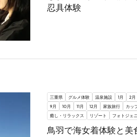
忍具体験
三重県
グルメ体験
温泉施設
1月
2月
9月
10月
11月
12月
家族旅行
カッ
癒し・リラックス
リゾート
フォトジェ
鳥羽で海女着体験と美