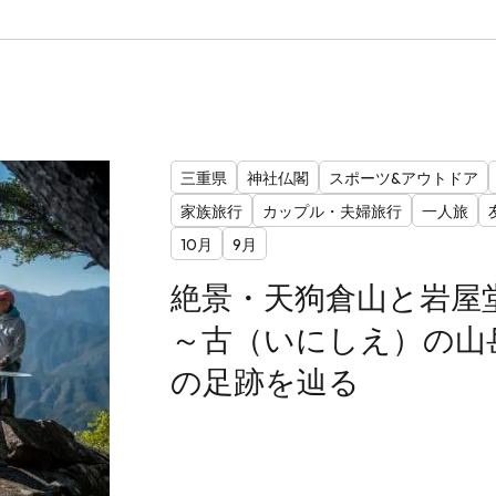
三重県
神社仏閣
スポーツ&アウトドア
家族旅行
カップル・夫婦旅行
一人旅
10月
9月
絶景・天狗倉山と岩屋
～古（いにしえ）の山
の足跡を辿る