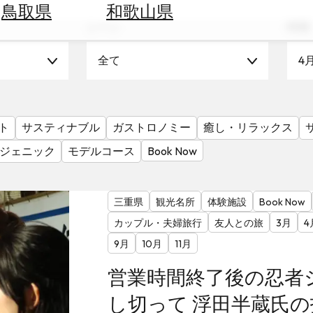
鳥取県
和歌山県
シーン
時期
全て
4
ト
サスティナブル
ガストロノミー
癒し・リラックス
ジェニック
モデルコース
Book Now
三重県
観光名所
体験施設
Book Now
カップル・夫婦旅行
友人との旅
3月
4
9月
10月
11月
営業時間終了後の忍者
し切って 浮田半蔵氏