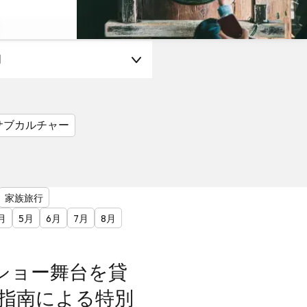
月
サブカルチャー
家族旅行
月
5月
6月
7月
8月
ショー舞台を貸
の指南による特別