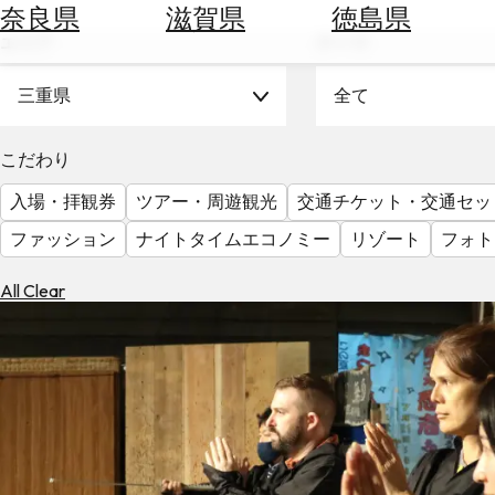
空
ぶ
奈良県
滋賀県
徳島県
券
エリア
テーマ
を
ホ
探
テ
三重県
全て
す
ル
を
為
こだわり
探
替
す
入場・拝観券
ツアー・周遊観光
交通チケット・交通セッ
を
調
ファッション
ナイトタイムエコノミー
リゾート
フォト
べ
天
る
気
All Clear
を
見
る