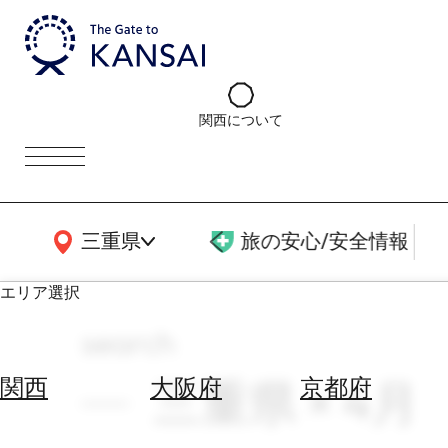
関西について
関西広域MAP
三重県
旅の安心/安全情報
エリア選択
search
エ
リ
三重県 × 4月
関西
大阪府
京都府
ア
を
航
選