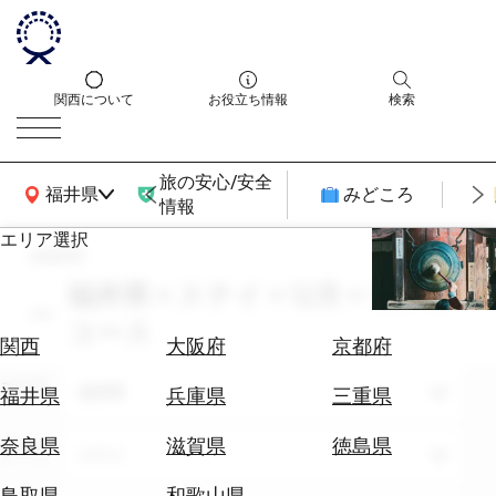
関西について
お役立ち情報
検索
旅の安心/安全
関西広域MAP
福井県
みどころ
情報
エリア選択
search
エ
リ
福井県 × ステイ × 12月 × モデル
ア
コース
を
航
関西
大阪府
京都府
選
空
ぶ
エリア
券
福井県
福井県
兵庫県
三重県
を
ホ
探
奈良県
滋賀県
徳島県
テーマ
ステイ
テ
す
ル
鳥取県
和歌山県