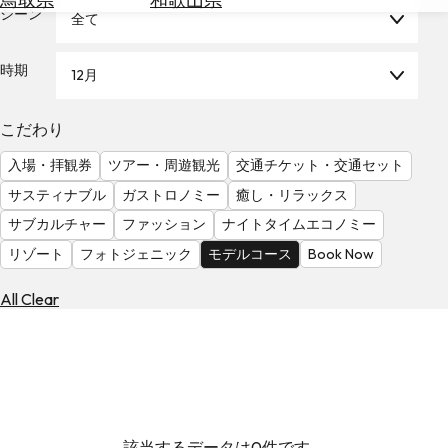
を
シーン
全て
為
探
替
す
を
時期
12月
調
べ
天
こだわり
る
気
を
入場・拝観券
ツアー・周遊観光
交通チケット・交通セット
見
サスティナブル
ガストロノミー
癒し・リラックス
る
サブカルチャー
ファッション
ナイトタイムエコノミー
リゾート
フォトジェニック
モデルコース
Book Now
All Clear
該当するデータは0件です。