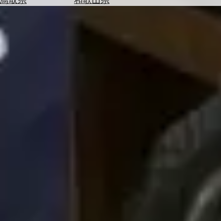
を
為
探
替
す
を
調
べ
天
る
気
を
見
る