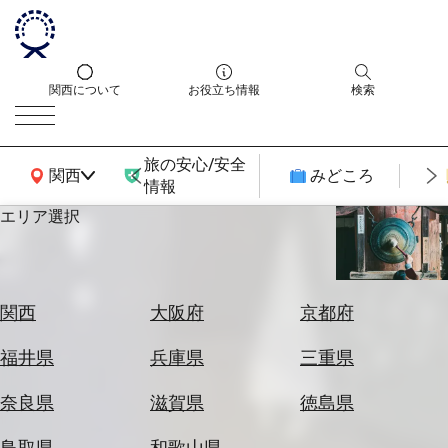
関西について
お役立ち情報
検索
旅の安心/安全
関西広域MAP
関西
みどころ
情報
エリア選択
エ
リ
ア
を
航
関西
大阪府
京都府
選
空
ぶ
券
福井県
兵庫県
三重県
を
ホ
探
奈良県
滋賀県
徳島県
テ
す
ル
鳥取県
和歌山県