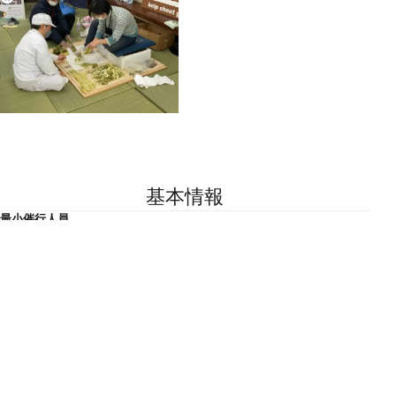
基本情報
最小催行人員
8人
最大定員
20人（職人の人数によって20名以上の対応可）
参加制限
小学生以上
集合場所・引換場所
福井県昆布商工業協同組合2F
福井県敦賀市蓬莱町8-1