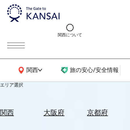
関西について
関西広域MAP
関西
旅の安心/安全情報
エリア選択
エ
リ
関西
大阪府
京都府
ア
を
航
選