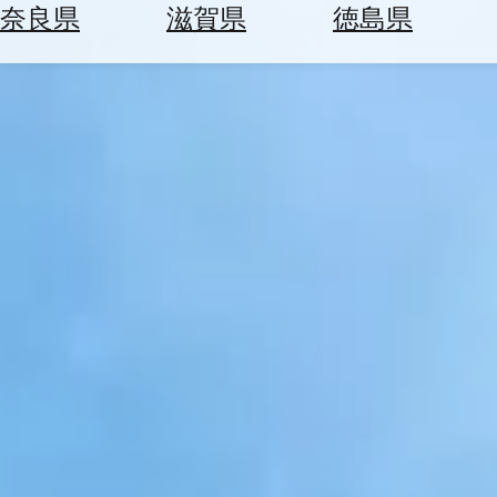
空
ぶ
奈良県
滋賀県
徳島県
券
を
ホ
探
テ
す
ル
を
為
探
替
す
を
調
べ
天
る
気
を
見
る