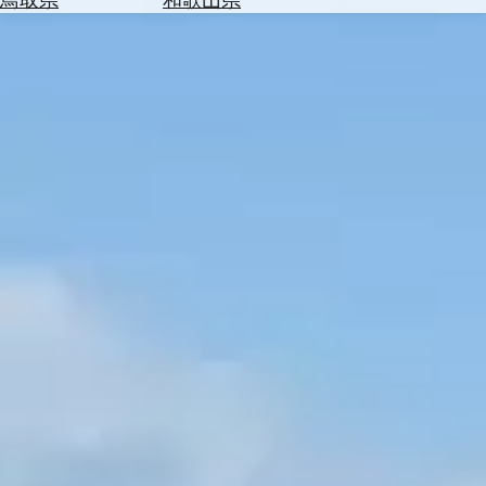
を
為
探
替
す
を
調
べ
天
る
気
を
見
る