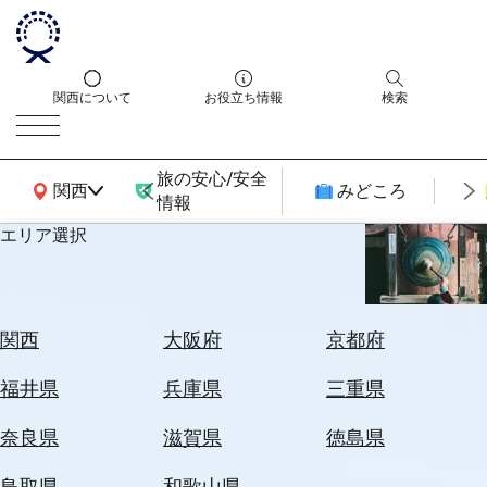
関西について
お役立ち情報
検索
旅の安心/安全
関西広域MAP
関西
みどころ
情報
エリア選択
エ
リ
ア
を
航
関西
大阪府
京都府
選
空
ぶ
券
福井県
兵庫県
三重県
を
ホ
探
奈良県
滋賀県
徳島県
テ
す
ル
鳥取県
和歌山県