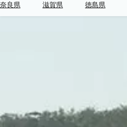
空
ぶ
奈良県
滋賀県
徳島県
券
を
ホ
探
テ
す
ル
を
為
探
替
す
を
調
べ
天
る
気
を
見
る