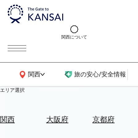
関西について
関西広域MAP
関西
旅の安心/安全情報
エリア選択
エ
リ
関西
大阪府
京都府
ア
を
航
選