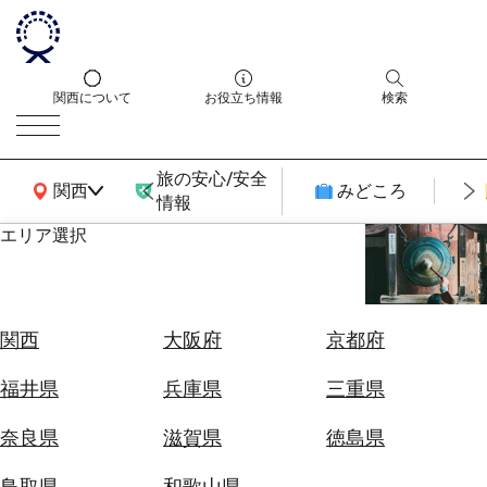
関西について
お役立ち情報
検索
旅の安心/安全
関西広域MAP
関西
みどころ
情報
エリア選択
エ
リ
ア
を
航
関西
大阪府
京都府
選
空
ぶ
券
福井県
兵庫県
三重県
を
ホ
探
奈良県
滋賀県
徳島県
テ
す
ル
鳥取県
和歌山県