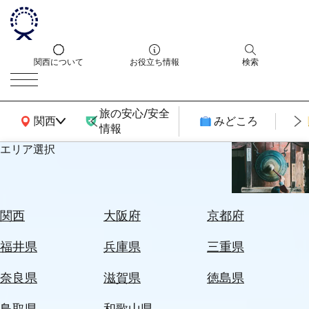
関西について
お役立ち情報
検索
旅の安心/安全
関西広域MAP
関西
みどころ
情報
エリア選択
エ
リ
ア
を
航
関西
大阪府
京都府
選
空
ぶ
券
福井県
兵庫県
三重県
を
ホ
探
奈良県
滋賀県
徳島県
テ
す
ル
鳥取県
和歌山県