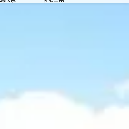
を
為
探
替
す
を
調
べ
天
る
気
を
見
る