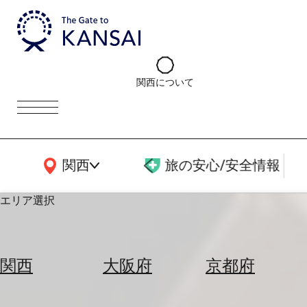
関西について
関西広域MAP
関西
旅の安心/安全情報
エリア選択
エ
リ
関西
大阪府
京都府
ア
を
航
選