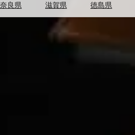
空
ぶ
奈良県
滋賀県
徳島県
券
を
ホ
探
テ
す
ル
を
為
探
替
す
を
調
べ
天
る
気
を
見
る