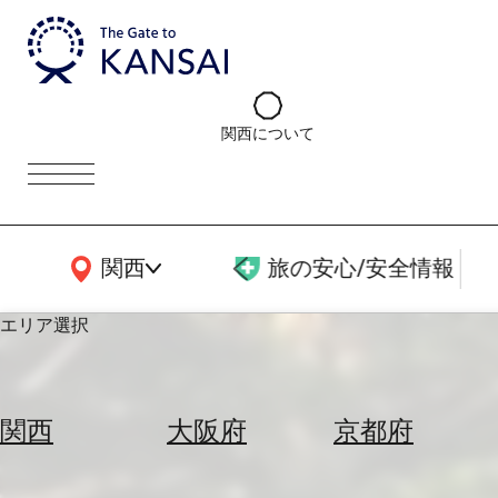
関西について
関西広域MAP
関西
旅の安心/安全情報
エリア選択
エ
リ
関西
大阪府
京都府
ア
を
航
選