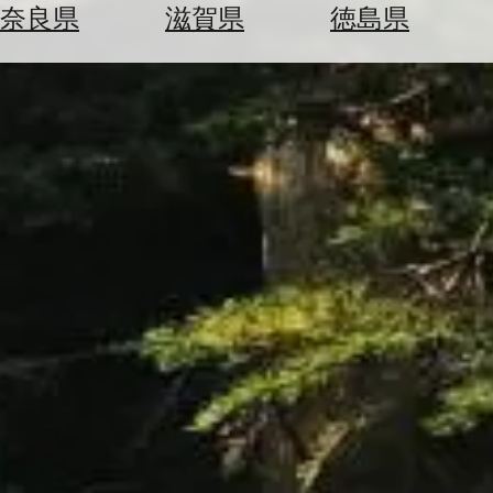
空
ぶ
奈良県
滋賀県
徳島県
券
を
ホ
探
テ
す
ル
を
為
探
替
す
を
調
べ
天
る
気
を
見
る