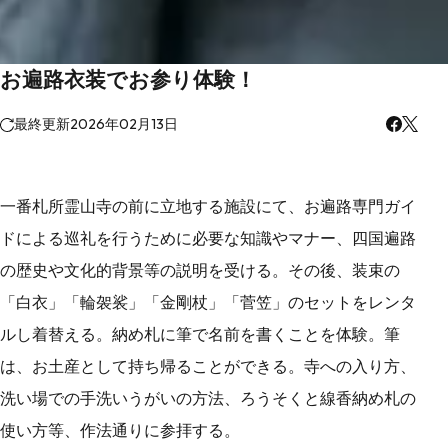
お遍路衣装でお参り体験！
最終更新
2026年02月13日
一番札所霊山寺の前に立地する施設にて、お遍路専門ガイ
ドによる巡礼を行うために必要な知識やマナー、四国遍路
の歴史や文化的背景等の説明を受ける。その後、装束の
「白衣」「輪袈裟」「金剛杖」「菅笠」のセットをレンタ
ルし着替える。納め札に筆で名前を書くことを体験。筆
は、お土産として持ち帰ることができる。寺への入り方、
洗い場での手洗いうがいの方法、ろうそくと線香納め札の
使い方等、作法通りに参拝する。