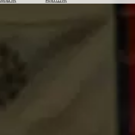
を
為
探
替
す
を
調
べ
天
る
気
を
見
る