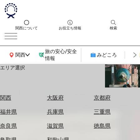
関西について
お役立ち情報
検索
旅の安心/安全
関西広域MAP
関西
みどころ
情報
エリア選択
エ
リ
ア
を
航
関西
大阪府
京都府
選
空
ぶ
券
福井県
兵庫県
三重県
を
ホ
探
奈良県
滋賀県
徳島県
テ
す
ル
鳥取県
和歌山県