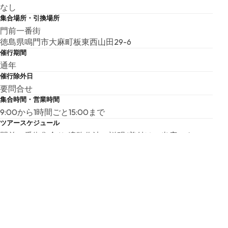
なし
集合場所・引換場所
門前一番街
徳島県鳴門市大麻町板東西山田29-6
催行期間
通年
催行除外日
要問合せ
集合時間・営業時間
9:00から1時間ごと15:00まで
ツアースケジュール
門前一番街集合/お遍路作法の説明/着付け（当店スタッフ
がお手伝いいたします）/札所の参拝や散策をお楽しみく
ださい/衣装ご返却
所要時間
約2時間
食事提供
食事提供無し
食事リクエスト対応