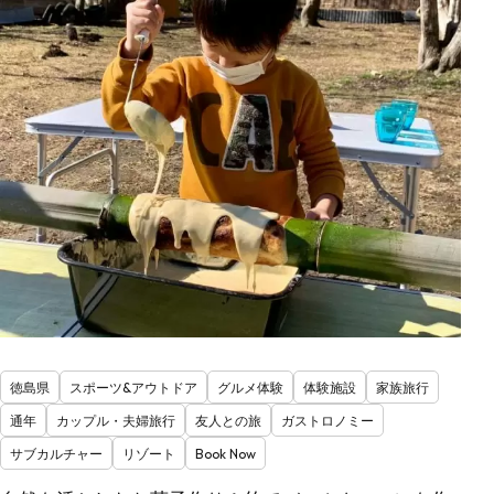
徳島県
スポーツ&アウトドア
グルメ体験
体験施設
家族旅行
通年
カップル・夫婦旅行
友人との旅
ガストロノミー
サブカルチャー
リゾート
Book Now