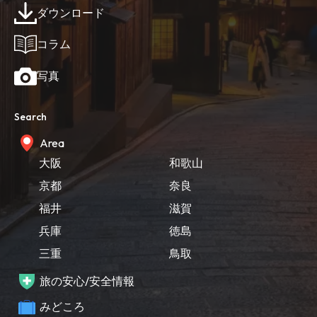
ダウンロード
コラム
写真
Search
Area
大阪
和歌山
京都
奈良
福井
滋賀
兵庫
徳島
三重
鳥取
旅の安心/安全情報
みどころ