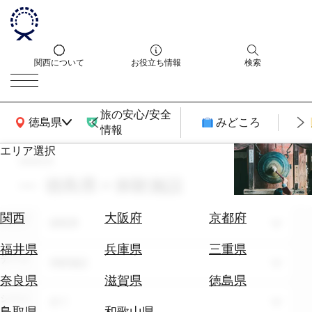
関西について
お役立ち情報
検索
旅の安心/安全
関西広域MAP
徳島県
みどころ
情報
エリア選択
search
エ
リ
徳島県 × 体験施設
ア
を
航
関西
大阪府
京都府
エリア
選
徳島県
空
ぶ
券
福井県
兵庫県
三重県
テーマ
を
体験施設
ホ
探
奈良県
滋賀県
徳島県
テ
す
シーン
全て
ル
鳥取県
和歌山県