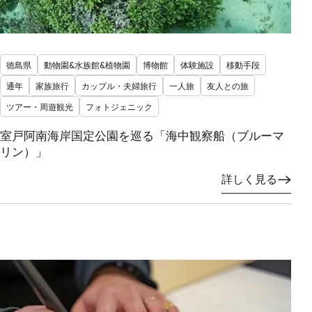
徳島県
動物園&水族館&植物園
博物館
体験施設
移動手段
通年
家族旅行
カップル・夫婦旅行
一人旅
友人との旅
ツアー・周遊観光
フォトジェニック
室戸阿南海岸国定公園を巡る「海中観察船（ブルーマ
リン）」
詳しく見る