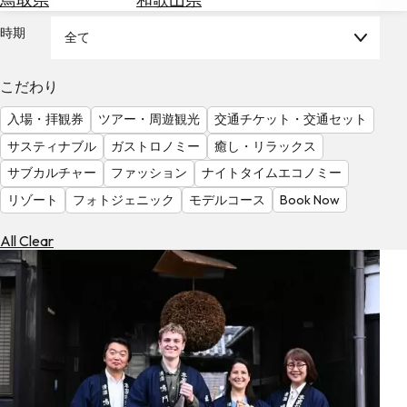
を
為
探
時期
全て
替
す
を
調
こだわり
べ
天
入場・拝観券
ツアー・周遊観光
交通チケット・交通セット
る
気
を
サスティナブル
ガストロノミー
癒し・リラックス
見
サブカルチャー
ファッション
ナイトタイムエコノミー
る
リゾート
フォトジェニック
モデルコース
Book Now
All Clear