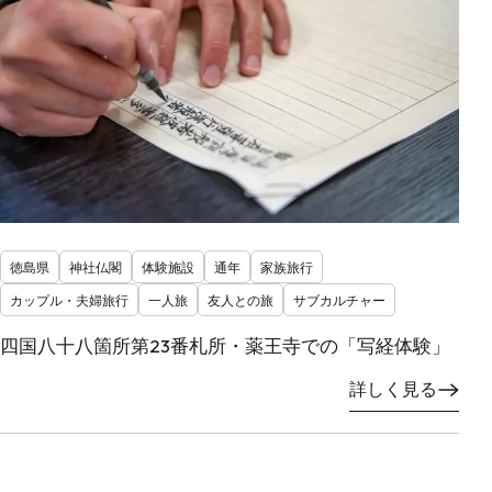
徳島県
神社仏閣
体験施設
通年
家族旅行
カップル・夫婦旅行
一人旅
友人との旅
サブカルチャー
四国八十八箇所第23番札所・薬王寺での「写経体験」
詳しく見る