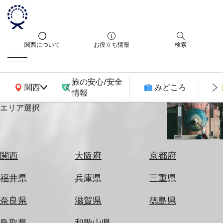
関西について
お役立ち情報
検索
旅の安心/安全
関西広域MAP
関西
みどころ
情報
エリア選択
エ
リ
ア
を
航
関西
大阪府
京都府
選
空
ぶ
券
福井県
兵庫県
三重県
を
ホ
探
奈良県
滋賀県
徳島県
テ
す
ル
鳥取県
和歌山県