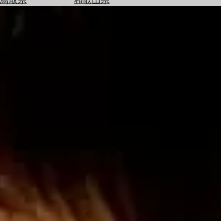
を
為
探
替
す
を
調
べ
天
る
気
を
見
る