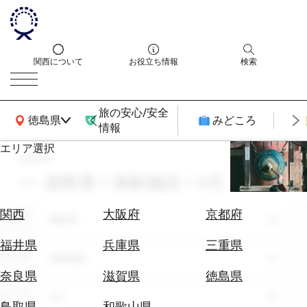
関西について
お役立ち情報
検索
旅の安心/安全
関西広域MAP
徳島県
みどころ
情報
エリア選択
search
エ
リ
徳島県 × 体験施設 × 9月
ア
を
航
関西
大阪府
京都府
エリア
選
徳島県
空
ぶ
券
福井県
兵庫県
三重県
テーマ
を
体験施設
ホ
探
奈良県
滋賀県
徳島県
テ
す
シーン
全て
ル
鳥取県
和歌山県