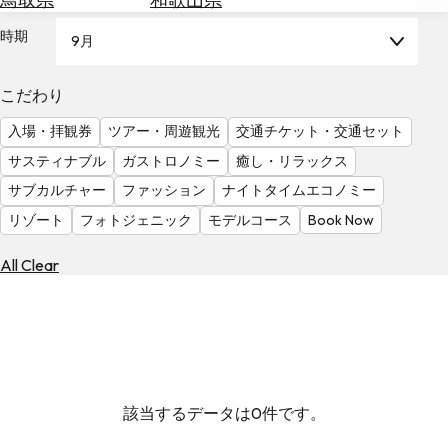
を
為
探
時期
9月
替
す
を
調
こだわり
べ
天
入場・拝観券
ツアー・周遊観光
交通チケット・交通セット
る
気
を
サスティナブル
ガストロノミー
癒し・リラックス
見
サブカルチャー
ファッション
ナイトタイムエコノミー
る
リゾート
フォトジェニック
モデルコース
Book Now
All Clear
該当するデータは0件です。