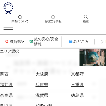
関西について
お役立ち情報
検索
旅の安心/安全
関西広域MAP
滋賀県
みどころ
情報
エリア選択
search
エ
リ
滋賀県 × 酒蔵ツーリズム × 交通
ア
チケット・交通セット
を
航
関西
大阪府
京都府
選
空
ぶ
エリア
券
滋賀県
福井県
兵庫県
三重県
を
ホ
探
奈良県
滋賀県
徳島県
テーマ
酒蔵ツーリズム
テ
す
ル
鳥取県
和歌山県