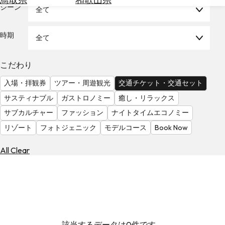
を
シーン
全て
為
探
替
す
を
時期
全て
調
べ
天
こだわり
る
気
を
入場・拝観券
ツアー・周遊観光
交通チケット・交通セット
見
サスティナブル
ガストロノミー
癒し・リラックス
る
サブカルチャー
ファッション
ナイトタイムエコノミー
リゾート
フォトジェニック
モデルコース
Book Now
All Clear
該当するデータは0件です。