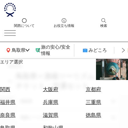
関西について
お役立ち情報
検索
旅の安心/安全
関西広域MAP
鳥取県
みどころ
情報
エリア選択
search
エ
リ
鳥取県 × 酒蔵ツーリズム × 交通
ア
チケット・交通セット
を
航
関西
大阪府
京都府
選
空
ぶ
エリア
券
鳥取県
福井県
兵庫県
三重県
を
ホ
探
奈良県
滋賀県
徳島県
テーマ
酒蔵ツーリズム
テ
す
ル
鳥取県
和歌山県