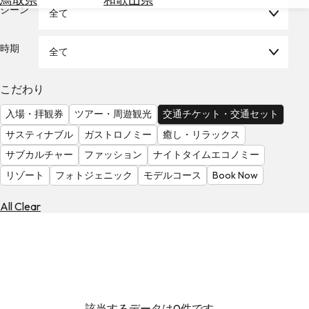
を
シーン
全て
為
探
替
す
を
時期
全て
調
べ
天
こだわり
る
気
を
入場・拝観券
ツアー・周遊観光
交通チケット・交通セット
見
サスティナブル
ガストロノミー
癒し・リラックス
る
サブカルチャー
ファッション
ナイトタイムエコノミー
リゾート
フォトジェニック
モデルコース
Book Now
All Clear
該当するデータは0件です。