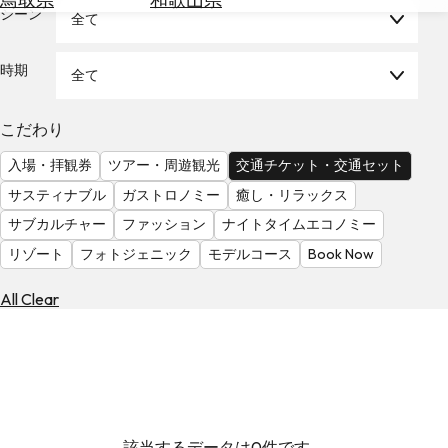
を
シーン
全て
為
探
替
す
を
時期
全て
調
べ
天
こだわり
る
気
を
入場・拝観券
ツアー・周遊観光
交通チケット・交通セット
見
サスティナブル
ガストロノミー
癒し・リラックス
る
サブカルチャー
ファッション
ナイトタイムエコノミー
リゾート
フォトジェニック
モデルコース
Book Now
All Clear
該当するデータは0件です。