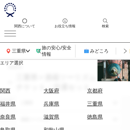
関西について
お役立ち情報
検索
旅の安心/安全
関西広域MAP
三重県
みどころ
情報
エリア選択
search
エ
リ
三重県 × 酒蔵ツーリズム × 交通
ア
チケット・交通セット
を
航
関西
大阪府
京都府
選
空
ぶ
エリア
券
三重県
福井県
兵庫県
三重県
を
ホ
探
奈良県
滋賀県
徳島県
テーマ
酒蔵ツーリズム
テ
す
ル
鳥取県
和歌山県