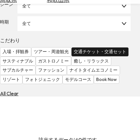
を
シーン
全て
為
探
替
す
を
時期
全て
調
べ
天
こだわり
る
気
を
入場・拝観券
ツアー・周遊観光
交通チケット・交通セット
見
サスティナブル
ガストロノミー
癒し・リラックス
る
サブカルチャー
ファッション
ナイトタイムエコノミー
リゾート
フォトジェニック
モデルコース
Book Now
All Clear
該当するデータは0件です。