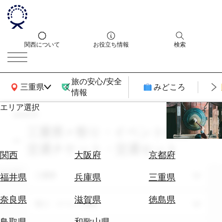
関西について
お役立ち情報
検索
旅の安心/安全
関西広域MAP
三重県
みどころ
情報
エリア選択
search
エ
リ
三重県 × 祭り・イベント体験 ×
ア
交通チケット・交通セット
を
航
関西
大阪府
京都府
選
空
ぶ
エリア
券
三重県
福井県
兵庫県
三重県
を
ホ
探
奈良県
滋賀県
徳島県
テーマ
祭り・イベント体験
テ
す
ル
鳥取県
和歌山県