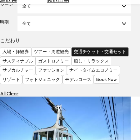
を
シーン
全て
為
探
替
す
を
時期
全て
調
べ
天
こだわり
る
気
を
入場・拝観券
ツアー・周遊観光
交通チケット・交通セット
見
サスティナブル
ガストロノミー
癒し・リラックス
る
サブカルチャー
ファッション
ナイトタイムエコノミー
リゾート
フォトジェニック
モデルコース
Book Now
All Clear