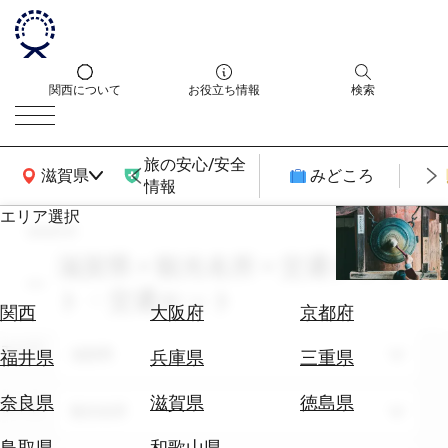
関西について
お役立ち情報
検索
旅の安心/安全
関西広域MAP
滋賀県
みどころ
情報
エリア選択
search
エ
リ
滋賀県 × 観光名所 × 交通チケッ
ア
ト・交通セット
を
航
関西
大阪府
京都府
選
空
ぶ
エリア
券
滋賀県
福井県
兵庫県
三重県
を
ホ
探
奈良県
滋賀県
徳島県
テーマ
観光名所
テ
す
ル
鳥取県
和歌山県