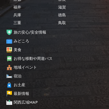
福井
滋賀
兵庫
徳島
三重
鳥取
旅の安心/安全情報
みどころ
美食
お得な移動や周遊パス
地域イベント
宿泊
お土産
最新情報
関西広域MAP