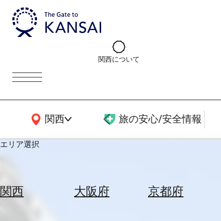
関西について
関西広域MAP
関西
旅の安心/安全情報
エリア選択
エ
リ
関西
大阪府
京都府
ア
を
航
選