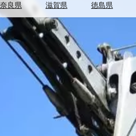
空
ぶ
奈良県
滋賀県
徳島県
券
を
ホ
探
テ
す
ル
を
為
探
替
す
を
調
べ
天
る
気
を
見
る