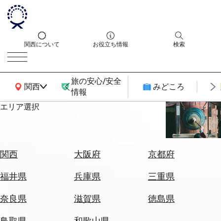
関西について
お役立ち情報
検索
旅の安心/安全
関西広域MAP
関西
みどころ
情報
エリア選択
エ
リ
ア
を
航
関西
大阪府
京都府
選
空
ぶ
券
福井県
兵庫県
三重県
を
ホ
探
奈良県
滋賀県
徳島県
テ
す
ル
鳥取県
和歌山県