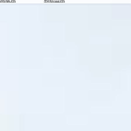
を
為
探
替
す
を
調
べ
天
る
気
を
見
る