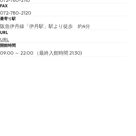
072-780-2110
FAX
072-780-2120
最寄り駅
阪急伊丹線「伊丹駅」駅より徒歩 約4分
URL
URL
開館時間
09:00 ～ 22:00 （最終入館時間 21:30)
夜間開館
有
入場料
通常時: 有料
特別展示料: 無料
休館日
水曜日
水曜日が祝休日の場合、翌日休館。年末年始（12月29日～
翌年1月3日）
ユニバーサル設備
車いす使用者対応トイレ、エレベーター、車いす使用者対
応エレベーター、車いす使用者用客席（観覧席）