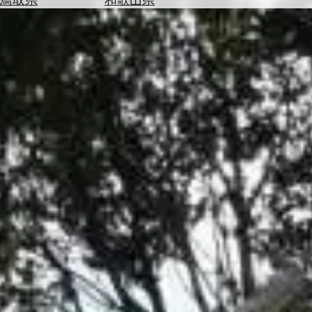
を
為
探
替
す
を
調
べ
天
る
気
を
見
る