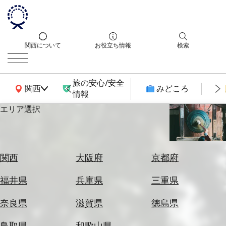
関西について
お役立ち情報
検索
旅の安心/安全
関西広域MAP
関西
みどころ
情報
エリア選択
エ
リ
ア
を
航
関西
大阪府
京都府
選
空
ぶ
券
福井県
兵庫県
三重県
を
ホ
探
奈良県
滋賀県
徳島県
テ
す
ル
鳥取県
和歌山県