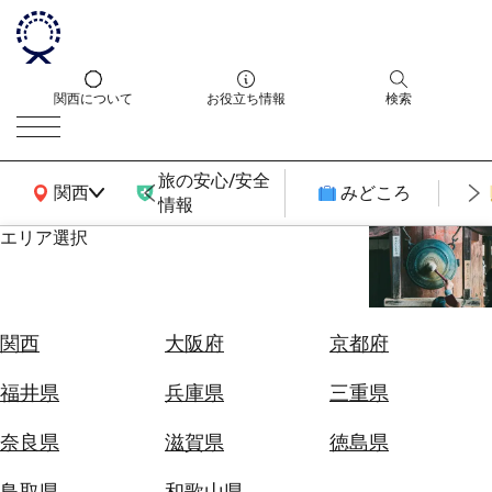
関西について
お役立ち情報
検索
旅の安心/安全
関西広域MAP
関西
みどころ
情報
エリア選択
エ
リ
ア
を
航
関西
大阪府
京都府
選
空
ぶ
券
福井県
兵庫県
三重県
を
ホ
探
奈良県
滋賀県
徳島県
テ
す
ル
鳥取県
和歌山県