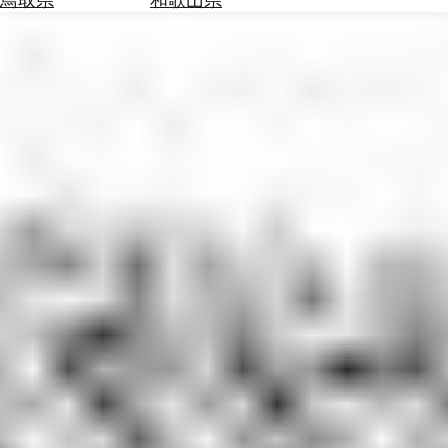
を
為
探
替
す
を
調
べ
天
る
気
を
見
る