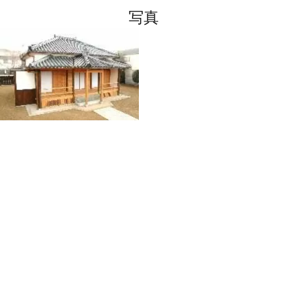
写真
申義堂 左側正面から
基本情報
住所
〒676-0051 兵庫県高砂市高砂町横町1074-5
TEL
079-443-2388
最寄り駅
山陽電車「高砂」駅より徒歩 約15分
URL