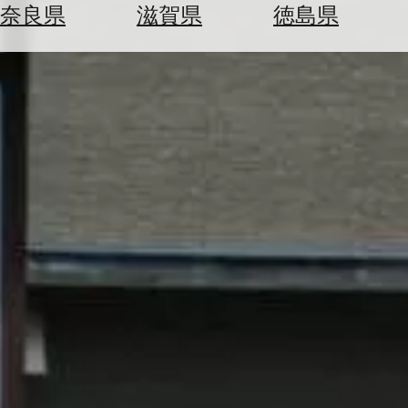
空
ぶ
奈良県
滋賀県
徳島県
券
を
ホ
探
テ
す
ル
を
為
探
替
す
を
調
べ
天
る
気
を
見
る