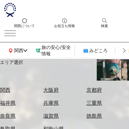
関西について
お役立ち情報
検索
旅の安心/安全
関西広域MAP
関西
みどころ
情報
エリア選択
エ
リ
ア
を
航
関西
大阪府
京都府
選
空
ぶ
券
福井県
兵庫県
三重県
を
ホ
探
奈良県
滋賀県
徳島県
テ
す
ル
鳥取県
和歌山県