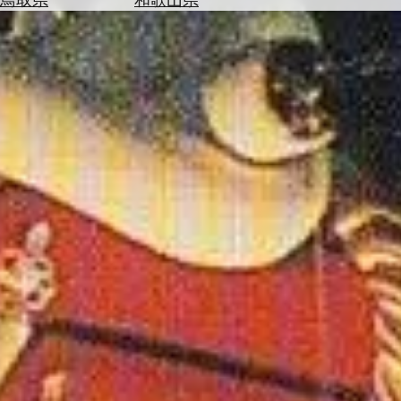
を
為
探
替
す
を
調
べ
天
る
気
を
見
る