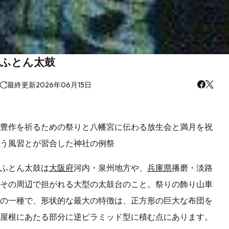
ふとん太鼓
最終更新
2026年06月15日
豊作を祈るための祭りと八幡宮に伝わる放生会と満月を祝
う風習とが習合した神社の例祭
ふとん太鼓は
大阪府
河内・泉州地方や、
兵庫県
播磨・淡路
その周辺で担がれる大型の太鼓台のこと。祭りの飾り山車
の一種で、形状的な最大の特徴は、正方形の巨大な布団を
屋根にあたる部分に逆ピラミッド型に積む点にあります。