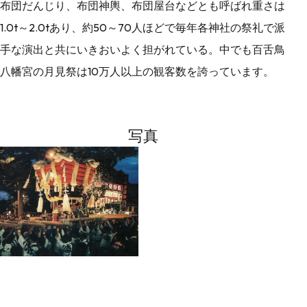
布団だんじり、布団神輿、布団屋台などとも呼ばれ重さは
1.0t～2.0tあり、約50～70人ほどで毎年各神社の祭礼で派
手な演出と共にいきおいよく担がれている。中でも百舌鳥
八幡宮の月見祭は10万人以上の観客数を誇っています。
写真