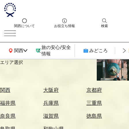
関西について
お役立ち情報
検索
旅の安心/安全
関西広域MAP
関西
みどころ
情報
エリア選択
エ
リ
ア
を
航
関西
大阪府
京都府
選
空
ぶ
券
福井県
兵庫県
三重県
を
ホ
探
奈良県
滋賀県
徳島県
テ
す
ル
鳥取県
和歌山県