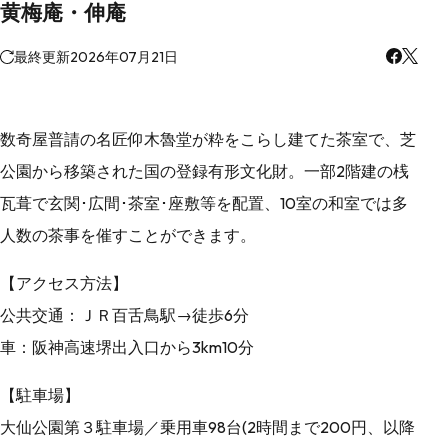
黄梅庵・伸庵
最終更新
2026年07月21日
数奇屋普請の名匠仰木魯堂が粋をこらし建てた茶室で、芝
公園から移築された国の登録有形文化財。一部2階建の桟
瓦葺で玄関･広間･茶室･座敷等を配置、10室の和室では多
人数の茶事を催すことができます。
【アクセス方法】
公共交通：ＪＲ百舌鳥駅→徒歩6分
車：阪神高速堺出入口から3km10分
【駐車場】
大仙公園第３駐車場／乗用車98台(2時間まで200円、以降