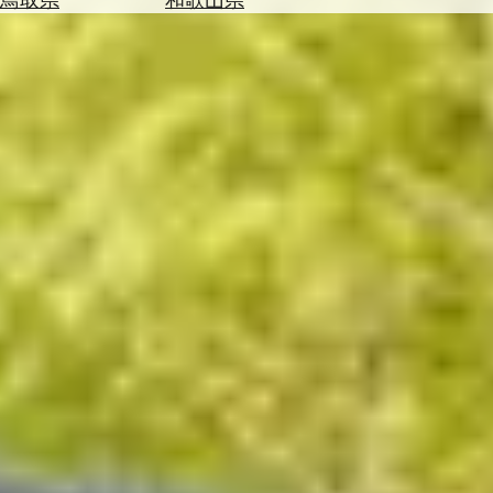
を
為
探
替
す
を
調
べ
天
る
気
を
見
る