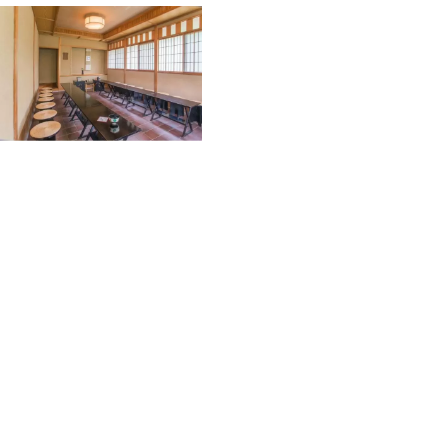
基本情報
住所
大阪府堺市堺区百舌鳥夕雲町2丁 大仙公園内
TEL
堺観光コンベンション協会：072-233-5258
営業時間
9時30分-16時30分(呈茶は10-16時)
休日・休館日
月曜(祝日の場合は開館)、年末･年始、堺市博物館の休館日
WEB