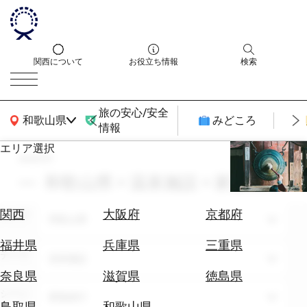
関西について
お役立ち情報
検索
旅の安心/安全
関西広域MAP
和歌山県
みどころ
情報
エリア選択
search
エ
リ
和歌山県 × 温泉施設 × 家族旅行
ア
を
航
関西
大阪府
京都府
エリア
選
和歌山県
空
ぶ
券
福井県
兵庫県
三重県
テーマ
を
温泉施設
ホ
探
奈良県
滋賀県
徳島県
テ
す
シーン
家族旅行
ル
鳥取県
和歌山県