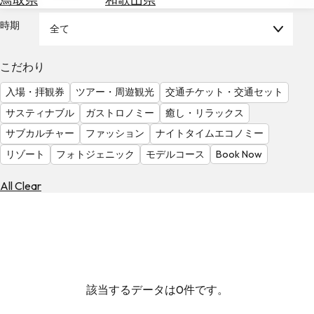
を
為
探
時期
全て
替
す
を
調
こだわり
べ
天
入場・拝観券
ツアー・周遊観光
交通チケット・交通セット
る
気
を
サスティナブル
ガストロノミー
癒し・リラックス
見
サブカルチャー
ファッション
ナイトタイムエコノミー
る
リゾート
フォトジェニック
モデルコース
Book Now
All Clear
該当するデータは0件です。