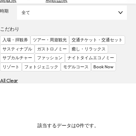
を
為
探
時期
全て
替
す
を
調
こだわり
べ
天
入場・拝観券
ツアー・周遊観光
交通チケット・交通セット
る
気
を
サスティナブル
ガストロノミー
癒し・リラックス
見
サブカルチャー
ファッション
ナイトタイムエコノミー
る
リゾート
フォトジェニック
モデルコース
Book Now
All Clear
該当するデータは0件です。