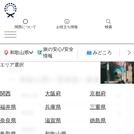
関西について
お役立ち情報
検索
旅の安心/安全
関西広域MAP
和歌山県
みどころ
情報
エリア選択
search
エ
リ
和歌山県 × 美術館 × 家族旅行
ア
を
航
関西
大阪府
京都府
エリア
選
和歌山県
空
ぶ
券
福井県
兵庫県
三重県
テーマ
を
美術館
ホ
探
奈良県
滋賀県
徳島県
テ
す
シーン
家族旅行
ル
鳥取県
和歌山県