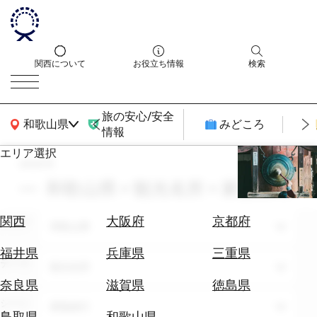
関西について
お役立ち情報
検索
旅の安心/安全
関西広域MAP
和歌山県
みどころ
情報
エリア選択
search
エ
リ
和歌山県 × 観光名所 × 家族旅行
ア
を
航
関西
大阪府
京都府
エリア
選
和歌山県
空
ぶ
券
福井県
兵庫県
三重県
テーマ
を
観光名所
ホ
探
奈良県
滋賀県
徳島県
テ
す
シーン
家族旅行
ル
鳥取県
和歌山県