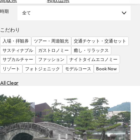
を
為
探
時期
全て
替
す
を
調
こだわり
べ
天
入場・拝観券
ツアー・周遊観光
交通チケット・交通セット
る
気
を
サスティナブル
ガストロノミー
癒し・リラックス
見
サブカルチャー
ファッション
ナイトタイムエコノミー
る
リゾート
フォトジェニック
モデルコース
Book Now
All Clear