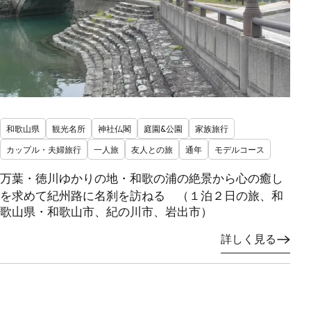
和歌山県
観光名所
神社仏閣
庭園&公園
家族旅行
カップル・夫婦旅行
一人旅
友人との旅
通年
モデルコース
万葉・徳川ゆかりの地・和歌の浦の絶景から心の癒し
を求めて紀州路に名刹を訪ねる （１泊２日の旅、和
歌山県・和歌山市、紀の川市、岩出市）
詳しく見る