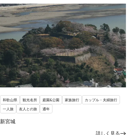
和歌山県
観光名所
庭園&公園
家族旅行
カップル・夫婦旅行
一人旅
友人との旅
通年
新宮城
詳しく見る