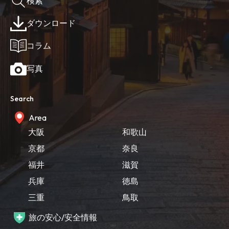
検索
ダウンロード
コラム
写真
Search
Area
大阪
和歌山
京都
奈良
福井
滋賀
兵庫
徳島
三重
鳥取
旅の安心/安全情報