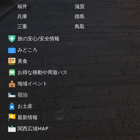
福井
滋賀
兵庫
徳島
三重
鳥取
旅の安心/安全情報
みどころ
美食
お得な移動や周遊パス
地域イベント
宿泊
お土産
最新情報
関西広域MAP