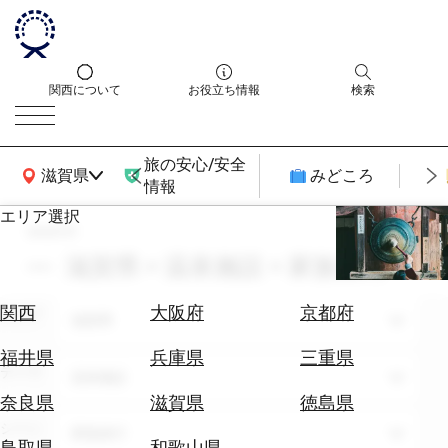
関西について
お役立ち情報
検索
旅の安心/安全
関西広域MAP
滋賀県
みどころ
情報
エリア選択
search
エ
リ
滋賀県 × 温泉施設 × 家族旅行
ア
を
航
関西
大阪府
京都府
エリア
選
滋賀県
空
ぶ
券
福井県
兵庫県
三重県
テーマ
を
温泉施設
ホ
探
奈良県
滋賀県
徳島県
テ
す
シーン
家族旅行
ル
鳥取県
和歌山県