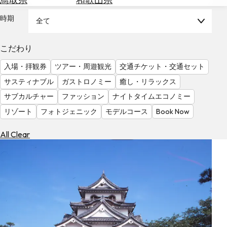
を
為
探
時期
全て
替
す
を
調
こだわり
べ
天
入場・拝観券
ツアー・周遊観光
交通チケット・交通セット
る
気
を
サスティナブル
ガストロノミー
癒し・リラックス
見
サブカルチャー
ファッション
ナイトタイムエコノミー
る
リゾート
フォトジェニック
モデルコース
Book Now
All Clear