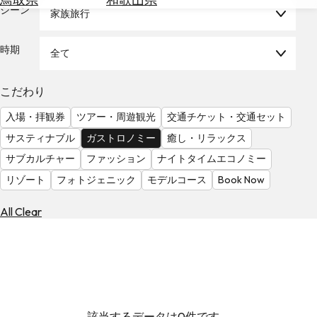
を
シーン
家族旅行
為
探
替
す
を
時期
全て
調
べ
天
こだわり
る
気
を
入場・拝観券
ツアー・周遊観光
交通チケット・交通セット
見
サスティナブル
ガストロノミー
癒し・リラックス
る
サブカルチャー
ファッション
ナイトタイムエコノミー
リゾート
フォトジェニック
モデルコース
Book Now
All Clear
該当するデータは0件です。