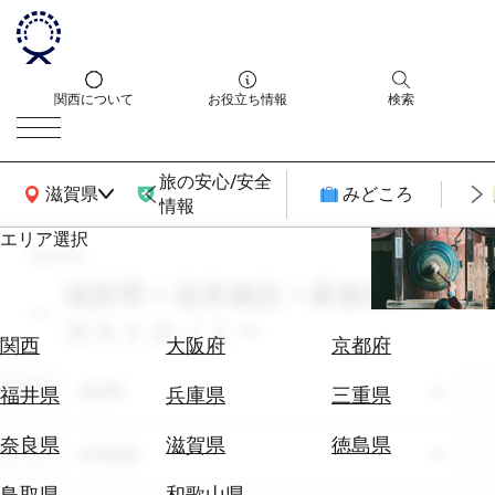
関西について
お役立ち情報
検索
旅の安心/安全
関西広域MAP
滋賀県
みどころ
情報
エリア選択
search
エ
リ
滋賀県 × 温泉施設 × 家族旅行 ×
ア
ガストロノミー
を
航
関西
大阪府
京都府
選
空
ぶ
エリア
券
滋賀県
福井県
兵庫県
三重県
を
ホ
探
奈良県
滋賀県
徳島県
テーマ
温泉施設
テ
す
ル
鳥取県
和歌山県