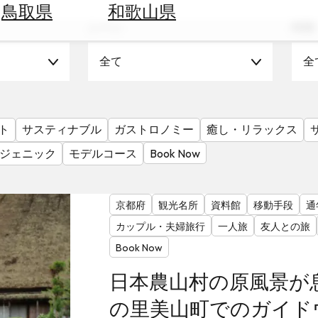
鳥取県
和歌山県
シーン
時期
全て
全
ト
サスティナブル
ガストロノミー
癒し・リラックス
ジェニック
モデルコース
Book Now
京都府
観光名所
資料館
移動手段
通
カップル・夫婦旅行
一人旅
友人との旅
Book Now
日本農山村の原風景が
の里美山町でのガイド