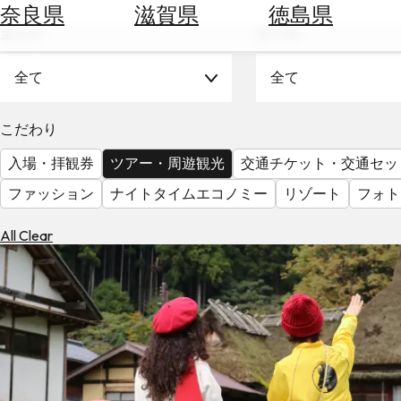
空
ぶ
奈良県
滋賀県
徳島県
券
エリア
テーマ
を
ホ
探
テ
全て
全て
す
ル
を
為
こだわり
探
替
す
入場・拝観券
ツアー・周遊観光
交通チケット・交通セッ
を
調
ファッション
ナイトタイムエコノミー
リゾート
フォト
べ
天
る
気
All Clear
を
見
る