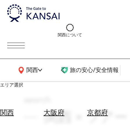
関西について
関西広域MAP
関西
旅の安心/安全情報
エリア選択
search
エ
リ
関西 × ツア
関西
大阪府
京都府
ア
を
航
選