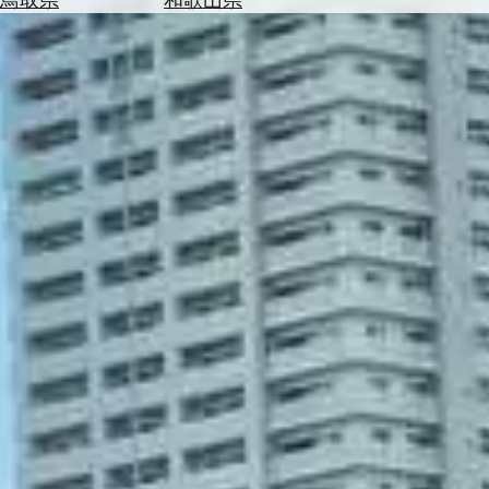
を
為
探
替
す
を
調
べ
天
る
気
を
見
る