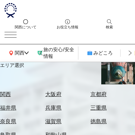
関西について
お役立ち情報
検索
旅の安心/安全
関西広域MAP
関西
みどころ
情報
エリア選択
エ
リ
ア
を
航
関西
大阪府
京都府
選
空
ぶ
券
福井県
兵庫県
三重県
を
ホ
探
奈良県
滋賀県
徳島県
テ
す
ル
鳥取県
和歌山県