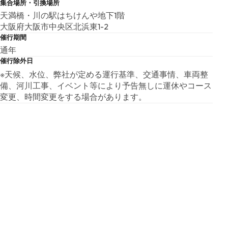
集合場所・引換場所
天満橋・川の駅はちけんや地下1階
大阪府大阪市中央区北浜東1-2
催行期間
通年
催行除外日
※天候、水位、弊社が定める運行基準、交通事情、車両整
備、河川工事、イベント等により予告無しに運休やコース
変更、時間変更をする場合があります。
集合時間・営業時間
集合時間：各出発時間の15分前／営業時間：9：30～17：3
0
ツアースケジュール
出発時間の30分前から受付開始→出発時間15分前までに受
付必須→出発10分前から乗車開始→定刻出発
所要時間
約75分
食事提供
食事提供無し
バリアフリー対応