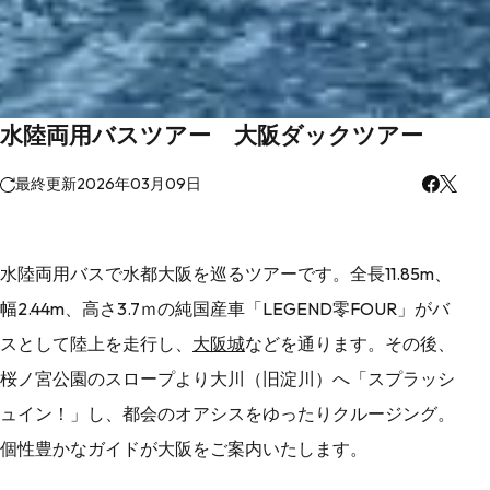
水陸両用バスツアー 大阪ダックツアー
最終更新
2026年03月09日
水陸両用バスで水都大阪を巡るツアーです。全長11.85m、
幅2.44m、高さ3.7ｍの純国産車「LEGEND零FOUR」がバ
スとして陸上を走行し、
大阪城
などを通ります。その後、
桜ノ宮公園のスロープより大川（旧淀川）へ「スプラッシ
ュイン！」し、都会のオアシスをゆったりクルージング。
個性豊かなガイドが大阪をご案内いたします。