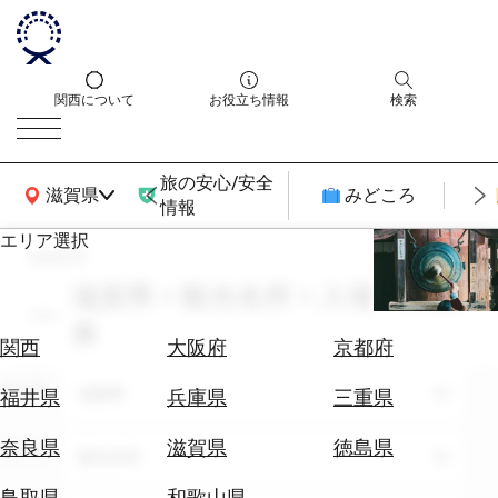
関西について
お役立ち情報
検索
旅の安心/安全
関西広域MAP
滋賀県
みどころ
情報
エリア選択
search
エ
リ
滋賀県 × 観光名所 × 入場・拝観
ア
券
を
航
関西
大阪府
京都府
選
空
ぶ
エリア
券
滋賀県
福井県
兵庫県
三重県
を
ホ
探
奈良県
滋賀県
徳島県
テーマ
観光名所
テ
す
ル
鳥取県
和歌山県