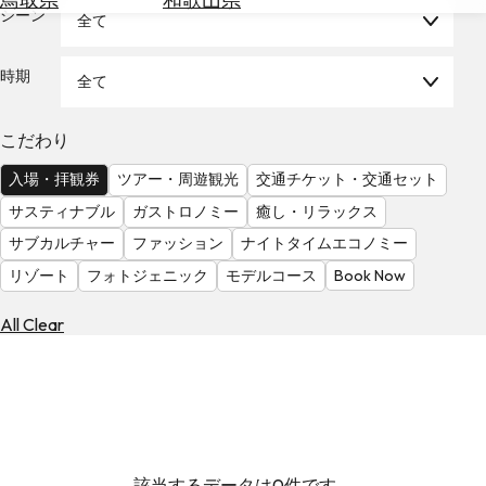
を
シーン
全て
為
探
替
す
を
時期
全て
調
べ
天
こだわり
る
気
を
入場・拝観券
ツアー・周遊観光
交通チケット・交通セット
見
サスティナブル
ガストロノミー
癒し・リラックス
る
サブカルチャー
ファッション
ナイトタイムエコノミー
リゾート
フォトジェニック
モデルコース
Book Now
All Clear
該当するデータは0件です。