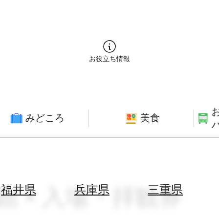
お役立ち情報
みどころ
美食
料館 × 入場・拝観券
福井県
兵庫県
三重県