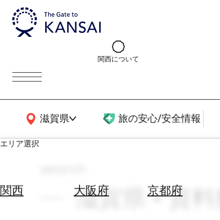
関西について
関西広域MAP
滋賀県
旅の安心/安全情報
エリア選択
search
エ
リ
滋賀県 × 資
関西
大阪府
京都府
ア
を
航
選