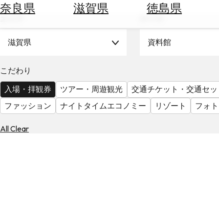
空
ぶ
奈良県
滋賀県
徳島県
券
エリア
テーマ
を
ホ
探
テ
滋賀県
資料館
す
ル
を
為
こだわり
探
替
す
入場・拝観券
ツアー・周遊観光
交通チケット・交通セッ
を
調
ファッション
ナイトタイムエコノミー
リゾート
フォト
べ
天
る
気
All Clear
を
見
る