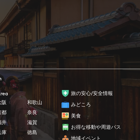
h
旅の安心/安全情報
rea
大阪
和歌山
みどころ
京都
奈良
美食
福井
滋賀
お得な移動や周遊パス
兵庫
徳島
地域イベント