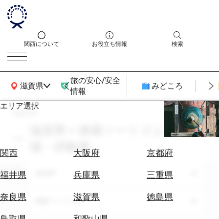
関西について
お役立ち情報
検索
旅の安心/安全
関西広域MAP
滋賀県
みどころ
情報
エリア選択
search
エ
リ
滋賀県 × 酒蔵ツーリズム × 入
ア
場・拝観券
を
航
関西
大阪府
京都府
選
空
ぶ
エリア
券
滋賀県
福井県
兵庫県
三重県
を
ホ
探
奈良県
滋賀県
徳島県
テーマ
酒蔵ツーリズム
テ
す
ル
鳥取県
和歌山県