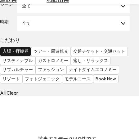
を
シーン
全て
為
探
替
す
を
時期
全て
調
べ
天
こだわり
る
気
を
入場・拝観券
ツアー・周遊観光
交通チケット・交通セット
見
サスティナブル
ガストロノミー
癒し・リラックス
る
サブカルチャー
ファッション
ナイトタイムエコノミー
リゾート
フォトジェニック
モデルコース
Book Now
All Clear
該当するデータは0件です。