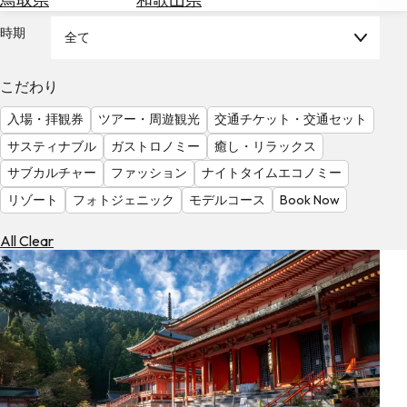
を
為
探
時期
全て
替
す
を
調
こだわり
べ
天
入場・拝観券
ツアー・周遊観光
交通チケット・交通セット
る
気
を
サスティナブル
ガストロノミー
癒し・リラックス
見
サブカルチャー
ファッション
ナイトタイムエコノミー
る
リゾート
フォトジェニック
モデルコース
Book Now
All Clear