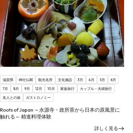
滋賀県
神社仏閣
観光名所
文化施設
3月
4月
5月
6月
7月
8月
9月
12月
10月
家族旅行
カップル・夫婦旅行
友人との旅
ガストロノミー
Roots of Japan ～永源寺・政所茶から日本の原風景に
触れる～ 精進料理体験
詳しく見る