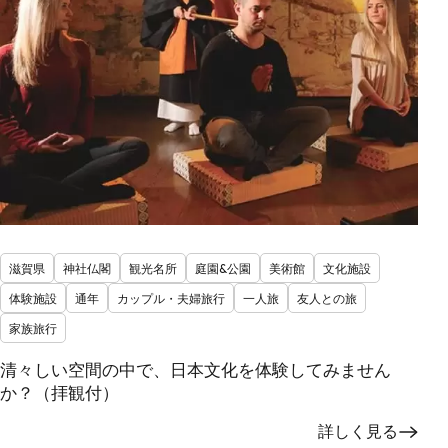
滋賀県
神社仏閣
観光名所
庭園&公園
美術館
文化施設
体験施設
通年
カップル・夫婦旅行
一人旅
友人との旅
家族旅行
清々しい空間の中で、日本文化を体験してみません
か？（拝観付）
詳しく見る