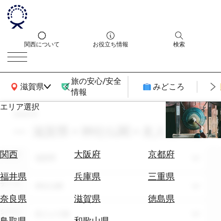
関西について
お役立ち情報
検索
旅の安心/安全
関西広域MAP
滋賀県
みどころ
情報
エリア選択
search
エ
リ
滋賀県 × 神社仏閣 × 友人との旅
ア
を
航
関西
大阪府
京都府
エリア
選
滋賀県
空
ぶ
券
福井県
兵庫県
三重県
テーマ
を
神社仏閣
ホ
探
奈良県
滋賀県
徳島県
テ
す
シーン
友人との旅
ル
鳥取県
和歌山県