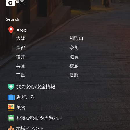
写真
Search
Area
大阪
和歌山
京都
奈良
福井
滋賀
兵庫
徳島
三重
鳥取
旅の安心/安全情報
みどころ
美食
お得な移動や周遊パス
地域イベント