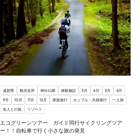
滋賀県
観光名所
神社仏閣
体験施設
3月
4月
5月
6月
9月
10月
11月
12月
家族旅行
カップル・夫婦旅行
一人旅
友人との旅
リゾート
エコグリーンツアー ガイド同行サイクリングツア
ー！！自転車で行く小さな旅の発見