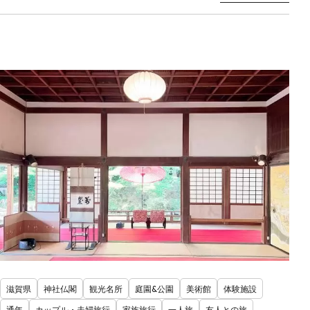
滋賀県
神社仏閣
観光名所
庭園&公園
美術館
体験施設
通年
カップル・夫婦旅行
家族旅行
一人旅
友人との旅