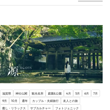
滋賀県
神社仏閣
観光名所
庭園&公園
4月
5月
6月
7月
9月
10月
通年
カップル・夫婦旅行
友人との旅
癒し・リラックス
サブカルチャー
フォトジェニック