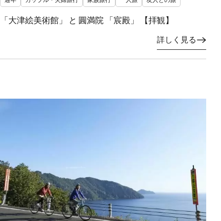
「大津絵美術館」 と 圓満院 「宸殿」 【拝観】
詳しく見る