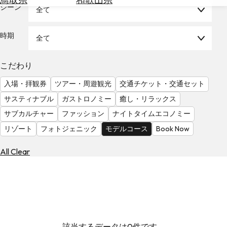
を
シーン
全て
為
探
替
す
を
時期
全て
調
べ
天
こだわり
る
気
を
入場・拝観券
ツアー・周遊観光
交通チケット・交通セット
見
サスティナブル
ガストロノミー
癒し・リラックス
る
サブカルチャー
ファッション
ナイトタイムエコノミー
リゾート
フォトジェニック
モデルコース
Book Now
All Clear
該当するデータは0件です。