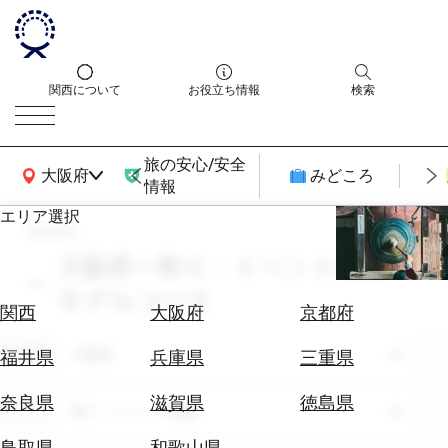
関西について
お役立ち情報
検索
旅の安心/安全
関西広域MAP
大阪府
みどころ
情報
エリア選択
search
エ
リ
大阪府 × 祭り・イベント体験 ×
ア
モデルコース
を
航
関西
大阪府
京都府
選
空
ぶ
エリア
券
大阪府
福井県
兵庫県
三重県
を
ホ
探
奈良県
滋賀県
徳島県
テーマ
祭り・イベント体験
テ
す
ル
鳥取県
和歌山県