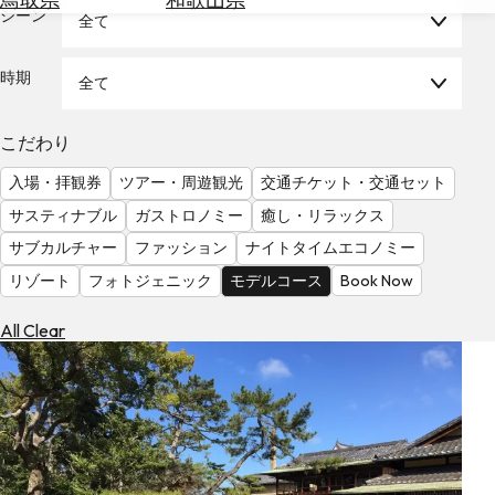
を
シーン
全て
為
探
替
す
を
時期
全て
調
べ
天
こだわり
る
気
を
入場・拝観券
ツアー・周遊観光
交通チケット・交通セット
見
サスティナブル
ガストロノミー
癒し・リラックス
る
サブカルチャー
ファッション
ナイトタイムエコノミー
リゾート
フォトジェニック
モデルコース
Book Now
All Clear