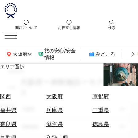
関西について
お役立ち情報
検索
旅の安心/安全
関西広域MAP
大阪府
みどころ
情報
エリア選択
search
エ
リ
大阪府 × 体験施設 × モデルコー
ア
ス
を
航
関西
大阪府
京都府
選
空
ぶ
エリア
券
大阪府
福井県
兵庫県
三重県
を
ホ
探
奈良県
滋賀県
徳島県
テーマ
体験施設
テ
す
ル
鳥取県
和歌山県