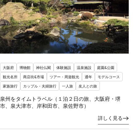
大阪府
博物館
神社仏閣
体験施設
温泉施設
庭園&公園
観光名所
商店街&市場
ツアー・周遊観光
通年
モデルコース
家族旅行
カップル・夫婦旅行
一人旅
友人との旅
泉州をタイムトラベル（１泊２日の旅、大阪府・堺
市、泉大津市、岸和田市、泉佐野市）
詳しく見る