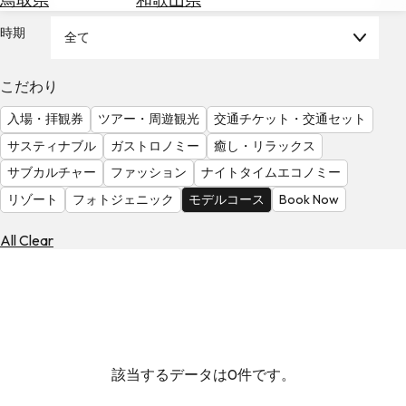
を
為
探
時期
全て
替
す
を
調
こだわり
べ
天
入場・拝観券
ツアー・周遊観光
交通チケット・交通セット
る
気
を
サスティナブル
ガストロノミー
癒し・リラックス
見
サブカルチャー
ファッション
ナイトタイムエコノミー
る
リゾート
フォトジェニック
モデルコース
Book Now
All Clear
該当するデータは0件です。