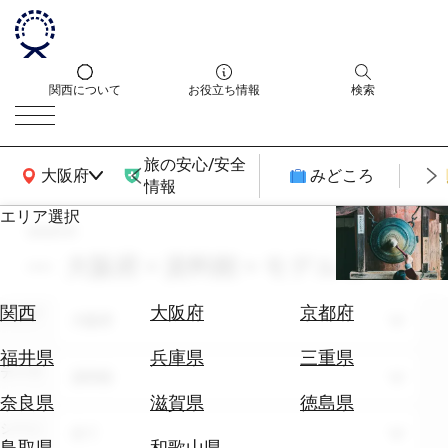
関西について
お役立ち情報
検索
旅の安心/安全
関西広域MAP
大阪府
みどころ
情報
エリア選択
search
エ
リ
大阪府 × 資料館 × モデルコース
ア
を
航
関西
大阪府
京都府
エリア
選
大阪府
空
ぶ
券
福井県
兵庫県
三重県
テーマ
を
資料館
ホ
探
奈良県
滋賀県
徳島県
テ
す
シーン
全て
ル
鳥取県
和歌山県