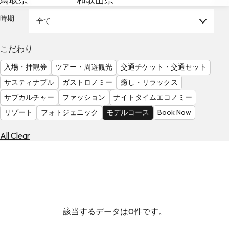
を
為
探
時期
全て
替
す
を
調
こだわり
べ
天
入場・拝観券
ツアー・周遊観光
交通チケット・交通セット
る
気
を
サスティナブル
ガストロノミー
癒し・リラックス
見
サブカルチャー
ファッション
ナイトタイムエコノミー
る
リゾート
フォトジェニック
モデルコース
Book Now
All Clear
該当するデータは0件です。