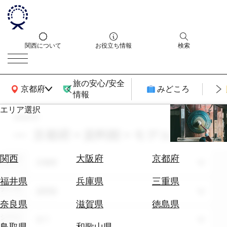
関西について
お役立ち情報
検索
旅の安心/安全
関西広域MAP
京都府
みどころ
情報
エリア選択
search
エ
リ
京都府 × 資料館 × モデルコース
ア
を
航
関西
大阪府
京都府
エリア
選
京都府
空
ぶ
券
福井県
兵庫県
三重県
テーマ
を
資料館
ホ
探
奈良県
滋賀県
徳島県
テ
す
シーン
全て
ル
鳥取県
和歌山県