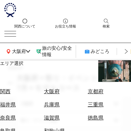
関西について
お役立ち情報
検索
旅の安心/安全
関西広域MAP
大阪府
みどころ
情報
エリア選択
search
エ
リ
大阪府 × 祭り・イベント体験 ×
ア
7月 × モデルコース
を
航
関西
大阪府
京都府
選
空
ぶ
エリア
券
大阪府
福井県
兵庫県
三重県
を
ホ
探
奈良県
滋賀県
徳島県
テーマ
祭り・イベント体験
テ
す
ル
鳥取県
和歌山県