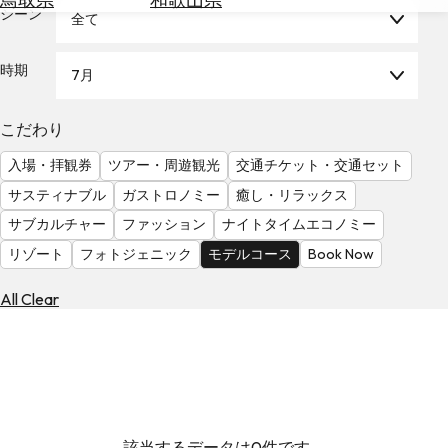
を
シーン
全て
為
探
替
す
を
時期
7月
調
べ
天
こだわり
る
気
を
入場・拝観券
ツアー・周遊観光
交通チケット・交通セット
見
サスティナブル
ガストロノミー
癒し・リラックス
る
サブカルチャー
ファッション
ナイトタイムエコノミー
リゾート
フォトジェニック
モデルコース
Book Now
All Clear
該当するデータは0件です。