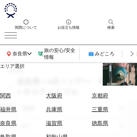
関西について
お役立ち情報
検索
旅の安心/安全
関西広域MAP
奈良県
みどころ
情報
エリア選択
search
エ
リ
奈良県 × 4月 × ツアー・周遊観光
ア
× サスティナブル
を
航
関西
大阪府
京都府
選
空
ぶ
エリア
券
奈良県
福井県
兵庫県
三重県
を
ホ
探
奈良県
滋賀県
徳島県
テーマ
全て
テ
す
ル
鳥取県
和歌山県