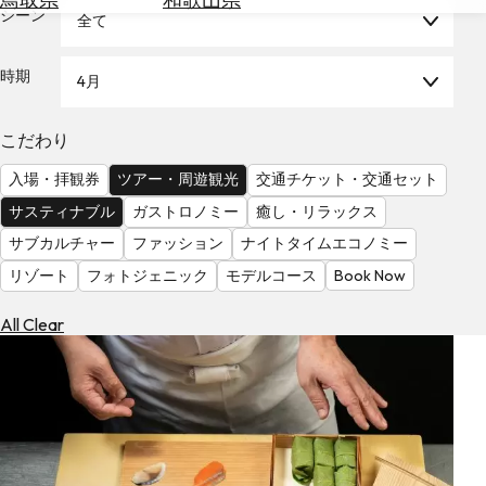
を
シーン
全て
為
探
替
す
を
時期
4月
調
べ
天
こだわり
る
気
を
入場・拝観券
ツアー・周遊観光
交通チケット・交通セット
見
サスティナブル
ガストロノミー
癒し・リラックス
る
サブカルチャー
ファッション
ナイトタイムエコノミー
リゾート
フォトジェニック
モデルコース
Book Now
All Clear