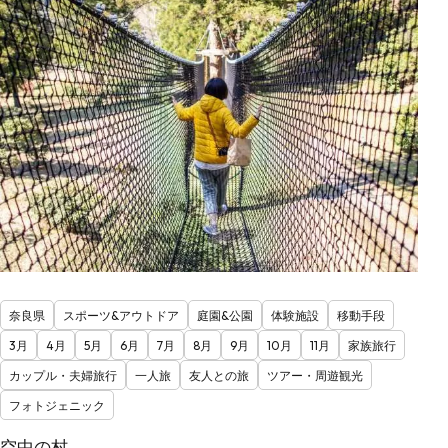
奈良県
スポーツ&アウトドア
庭園&公園
体験施設
移動手段
3月
4月
5月
6月
7月
8月
9月
10月
11月
家族旅行
カップル・夫婦旅行
一人旅
友人との旅
ツアー・周遊観光
フォトジェニック
空中の村