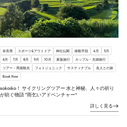
奈良県
スポーツ&アウトドア
神社仏閣
移動手段
4月
5月
6月
7月
8月
9月
10月
家族旅行
カップル・夫婦旅行
ツアー・周遊観光
フォトジェニック
サスティナブル
友人との旅
Book Now
sokoiko！ サイクリングツアー 水と神秘、人々の祈り
が紡ぐ物語 “雨乞いアドベンチャー”
詳しく見る